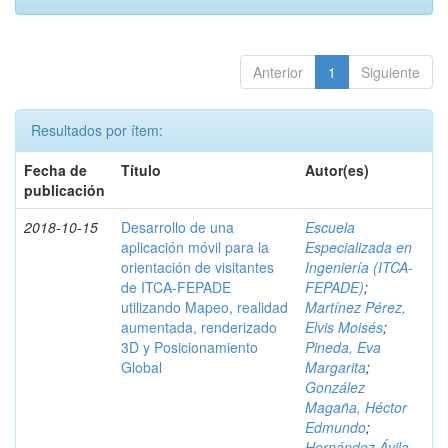
Anterior
1
Siguiente
Resultados por ítem:
Fecha de
Título
Autor(es)
publicación
2018-10-15
Desarrollo de una
Escuela
aplicación móvil para la
Especializada en
orientación de visitantes
Ingeniería (ITCA-
de ITCA-FEPADE
FEPADE)
;
utilizando Mapeo, realidad
Martínez Pérez,
aumentada, renderizado
Elvis Moisés
;
3D y Posicionamiento
Pineda, Eva
Global
Margarita
;
González
Magaña, Héctor
Edmundo
;
Hernández Ávila,