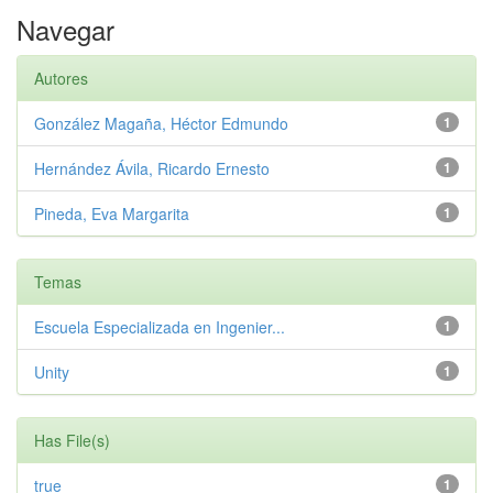
Navegar
Autores
González Magaña, Héctor Edmundo
1
Hernández Ávila, Ricardo Ernesto
1
Pineda, Eva Margarita
1
Temas
Escuela Especializada en Ingenier...
1
Unity
1
Has File(s)
true
1