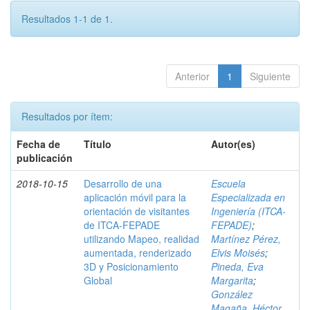
Resultados 1-1 de 1.
Anterior
1
Siguiente
Resultados por ítem:
Fecha de
Título
Autor(es)
publicación
2018-10-15
Desarrollo de una
Escuela
aplicación móvil para la
Especializada en
orientación de visitantes
Ingeniería (ITCA-
de ITCA-FEPADE
FEPADE)
;
utilizando Mapeo, realidad
Martínez Pérez,
aumentada, renderizado
Elvis Moisés
;
3D y Posicionamiento
Pineda, Eva
Global
Margarita
;
González
Magaña, Héctor