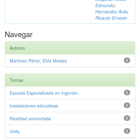
Edmundo
;
Hernández Ávila,
Ricardo Ernesto
Navegar
Autores
Martínez Pérez, Elvis Moisés
1
Temas
Escuela Especializada en Ingenier...
1
Instalaciones educativas
1
Realidad aumentada
1
Unity
1