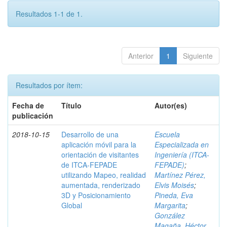
Resultados 1-1 de 1.
Anterior
1
Siguiente
Resultados por ítem:
Fecha de
Título
Autor(es)
publicación
2018-10-15
Desarrollo de una
Escuela
aplicación móvil para la
Especializada en
orientación de visitantes
Ingeniería (ITCA-
de ITCA-FEPADE
FEPADE)
;
utilizando Mapeo, realidad
Martínez Pérez,
aumentada, renderizado
Elvis Moisés
;
3D y Posicionamiento
Pineda, Eva
Global
Margarita
;
González
Magaña, Héctor