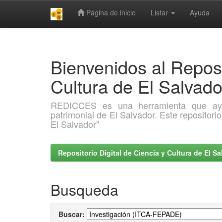
Página de inicio
Listar
Ayuda
Skip
navigation
Bienvenidos al Reposi
Cultura de El Salva
REDICCES es una herramienta que ayuda 
patrimonial de El Salvador. Este repositori
El Salvador"
Repositorio Digital de Ciencia y Cultura de El 
Busqueda
Buscar: