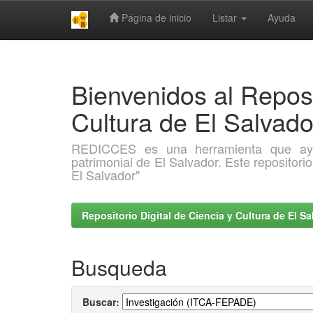
Página de inicio
Listar
Ayuda
Skip
navigation
Bienvenidos al Reposi
Cultura de El Salva
REDICCES es una herramienta que ayuda 
patrimonial de El Salvador. Este repositori
El Salvador"
Repositorio Digital de Ciencia y Cultura de El 
Busqueda
Buscar: