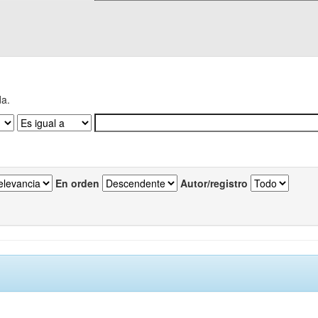
da.
En orden
Autor/registro