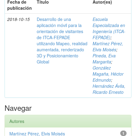
Fecha de
Título
Autor(es)
publicación
2018-10-15
Desarrollo de una
Escuela
aplicación móvil para la
Especializada en
orientación de visitantes
Ingeniería (ITCA-
de ITCA-FEPADE
FEPADE)
;
utilizando Mapeo, realidad
Martínez Pérez,
aumentada, renderizado
Elvis Moisés
;
3D y Posicionamiento
Pineda, Eva
Global
Margarita
;
González
Magaña, Héctor
Edmundo
;
Hernández Ávila,
Ricardo Ernesto
Navegar
Autores
Martínez Pérez, Elvis Moisés
1