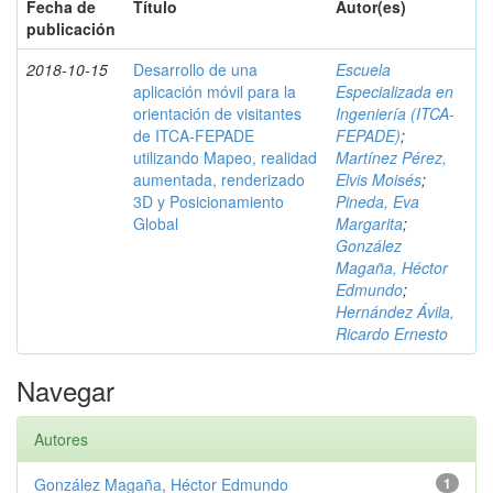
Fecha de
Título
Autor(es)
publicación
2018-10-15
Desarrollo de una
Escuela
aplicación móvil para la
Especializada en
orientación de visitantes
Ingeniería (ITCA-
de ITCA-FEPADE
FEPADE)
;
utilizando Mapeo, realidad
Martínez Pérez,
aumentada, renderizado
Elvis Moisés
;
3D y Posicionamiento
Pineda, Eva
Global
Margarita
;
González
Magaña, Héctor
Edmundo
;
Hernández Ávila,
Ricardo Ernesto
Navegar
Autores
González Magaña, Héctor Edmundo
1