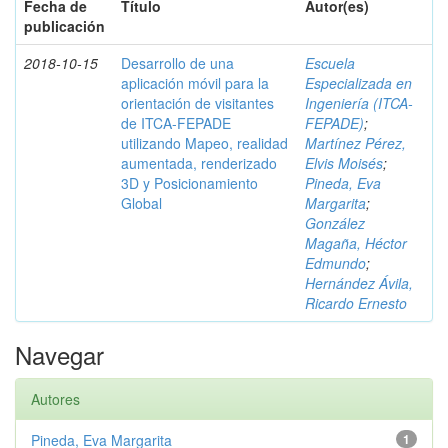
Fecha de
Título
Autor(es)
publicación
2018-10-15
Desarrollo de una
Escuela
aplicación móvil para la
Especializada en
orientación de visitantes
Ingeniería (ITCA-
de ITCA-FEPADE
FEPADE)
;
utilizando Mapeo, realidad
Martínez Pérez,
aumentada, renderizado
Elvis Moisés
;
3D y Posicionamiento
Pineda, Eva
Global
Margarita
;
González
Magaña, Héctor
Edmundo
;
Hernández Ávila,
Ricardo Ernesto
Navegar
Autores
Pineda, Eva Margarita
1