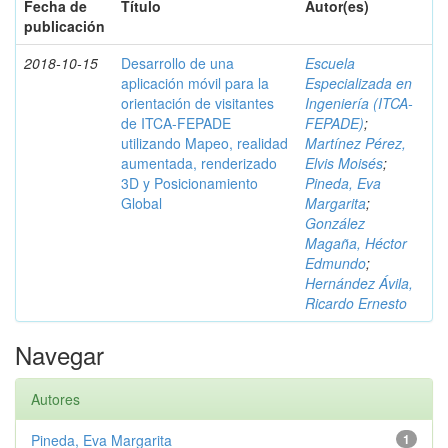
Fecha de
Título
Autor(es)
publicación
2018-10-15
Desarrollo de una
Escuela
aplicación móvil para la
Especializada en
orientación de visitantes
Ingeniería (ITCA-
de ITCA-FEPADE
FEPADE)
;
utilizando Mapeo, realidad
Martínez Pérez,
aumentada, renderizado
Elvis Moisés
;
3D y Posicionamiento
Pineda, Eva
Global
Margarita
;
González
Magaña, Héctor
Edmundo
;
Hernández Ávila,
Ricardo Ernesto
Navegar
Autores
Pineda, Eva Margarita
1