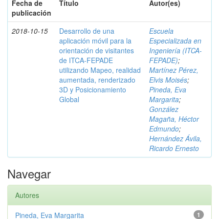
Fecha de
Título
Autor(es)
publicación
2018-10-15
Desarrollo de una
Escuela
aplicación móvil para la
Especializada en
orientación de visitantes
Ingeniería (ITCA-
de ITCA-FEPADE
FEPADE)
;
utilizando Mapeo, realidad
Martínez Pérez,
aumentada, renderizado
Elvis Moisés
;
3D y Posicionamiento
Pineda, Eva
Global
Margarita
;
González
Magaña, Héctor
Edmundo
;
Hernández Ávila,
Ricardo Ernesto
Navegar
Autores
Pineda, Eva Margarita
1