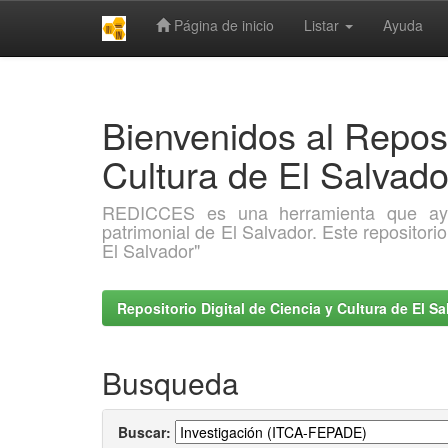
Página de inicio
Listar
Ayuda
Skip
navigation
Bienvenidos al Reposi
Cultura de El Salva
REDICCES es una herramienta que ayuda 
patrimonial de El Salvador. Este repositori
El Salvador"
Repositorio Digital de Ciencia y Cultura de El 
Busqueda
Buscar: