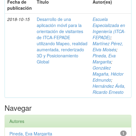
Fecha de
Título
Autor(es)
publicación
2018-10-15
Desarrollo de una
Escuela
aplicación móvil para la
Especializada en
orientación de visitantes
Ingeniería (ITCA-
de ITCA-FEPADE
FEPADE)
;
utilizando Mapeo, realidad
Martínez Pérez,
aumentada, renderizado
Elvis Moisés
;
3D y Posicionamiento
Pineda, Eva
Global
Margarita
;
González
Magaña, Héctor
Edmundo
;
Hernández Ávila,
Ricardo Ernesto
Navegar
Autores
Pineda, Eva Margarita
1