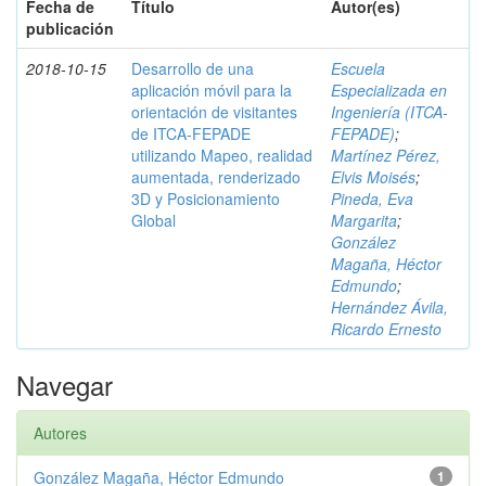
Fecha de
Título
Autor(es)
publicación
2018-10-15
Desarrollo de una
Escuela
aplicación móvil para la
Especializada en
orientación de visitantes
Ingeniería (ITCA-
de ITCA-FEPADE
FEPADE)
;
utilizando Mapeo, realidad
Martínez Pérez,
aumentada, renderizado
Elvis Moisés
;
3D y Posicionamiento
Pineda, Eva
Global
Margarita
;
González
Magaña, Héctor
Edmundo
;
Hernández Ávila,
Ricardo Ernesto
Navegar
Autores
González Magaña, Héctor Edmundo
1