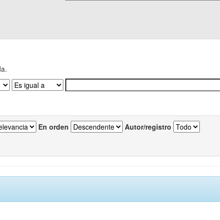
da.
En orden
Autor/registro