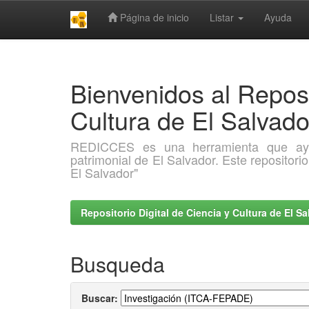
Página de inicio
Listar
Ayuda
Skip
navigation
Bienvenidos al Reposi
Cultura de El Salva
REDICCES es una herramienta que ayuda 
patrimonial de El Salvador. Este repositori
El Salvador"
Repositorio Digital de Ciencia y Cultura de El 
Busqueda
Buscar: