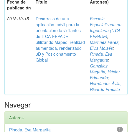
Fecha de
Título
Autor(es)
publicación
2018-10-15
Desarrollo de una
Escuela
aplicación móvil para la
Especializada en
orientación de visitantes
Ingeniería (ITCA-
de ITCA-FEPADE
FEPADE)
;
utilizando Mapeo, realidad
Martínez Pérez,
aumentada, renderizado
Elvis Moisés
;
3D y Posicionamiento
Pineda, Eva
Global
Margarita
;
González
Magaña, Héctor
Edmundo
;
Hernández Ávila,
Ricardo Ernesto
Navegar
Autores
Pineda, Eva Margarita
1