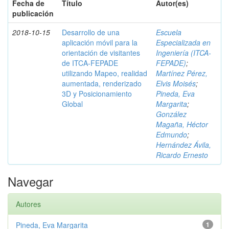
Fecha de
Título
Autor(es)
publicación
2018-10-15
Desarrollo de una
Escuela
aplicación móvil para la
Especializada en
orientación de visitantes
Ingeniería (ITCA-
de ITCA-FEPADE
FEPADE)
;
utilizando Mapeo, realidad
Martínez Pérez,
aumentada, renderizado
Elvis Moisés
;
3D y Posicionamiento
Pineda, Eva
Global
Margarita
;
González
Magaña, Héctor
Edmundo
;
Hernández Ávila,
Ricardo Ernesto
Navegar
Autores
Pineda, Eva Margarita
1