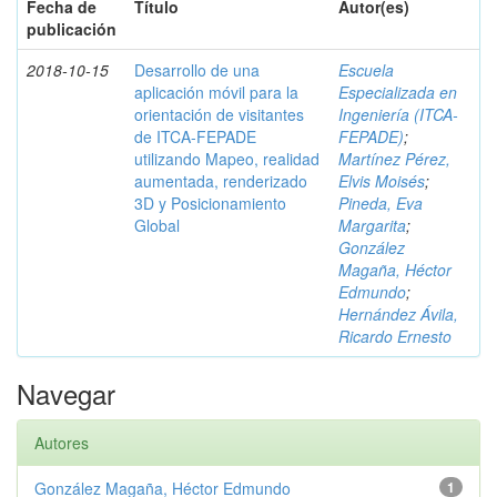
Fecha de
Título
Autor(es)
publicación
2018-10-15
Desarrollo de una
Escuela
aplicación móvil para la
Especializada en
orientación de visitantes
Ingeniería (ITCA-
de ITCA-FEPADE
FEPADE)
;
utilizando Mapeo, realidad
Martínez Pérez,
aumentada, renderizado
Elvis Moisés
;
3D y Posicionamiento
Pineda, Eva
Global
Margarita
;
González
Magaña, Héctor
Edmundo
;
Hernández Ávila,
Ricardo Ernesto
Navegar
Autores
González Magaña, Héctor Edmundo
1