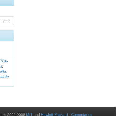
guiente
ITCA-
és
;
aña,
icardo
ht © 2002-2008
MIT
and
Hewlett-Packard
-
Comentarios