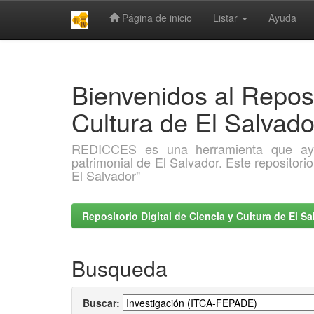
Página de inicio
Listar
Ayuda
Skip
navigation
Bienvenidos al Reposi
Cultura de El Salva
REDICCES es una herramienta que ayuda 
patrimonial de El Salvador. Este repositori
El Salvador"
Repositorio Digital de Ciencia y Cultura de El 
Busqueda
Buscar: