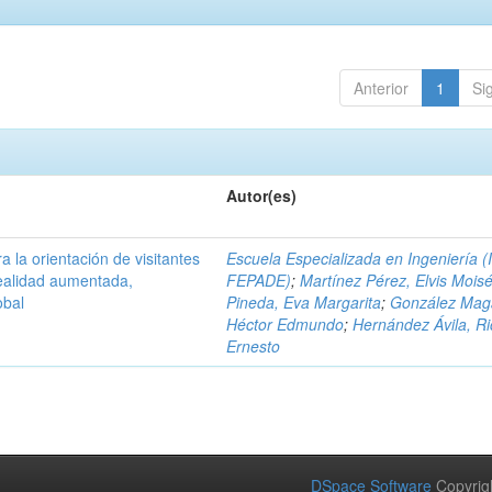
Anterior
1
Si
Autor(es)
a la orientación de visitantes
Escuela Especializada en Ingeniería (
ealidad aumentada,
FEPADE)
;
Martínez Pérez, Elvis Mois
obal
Pineda, Eva Margarita
;
González Mag
Héctor Edmundo
;
Hernández Ávila, R
Ernesto
DSpace Software
Copyrig