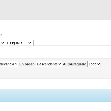
da.
En orden
Autor/registro