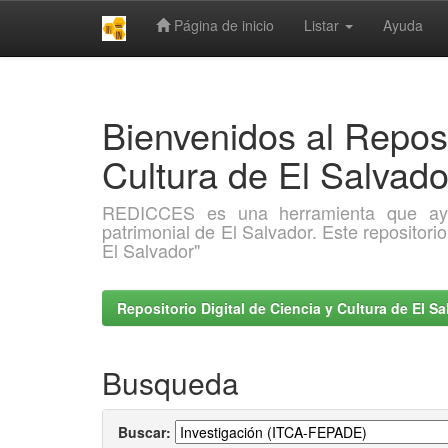
Página de inicio
Listar
Ayuda
Skip
navigation
Bienvenidos al Reposi
Cultura de El Salva
REDICCES es una herramienta que ayuda 
patrimonial de El Salvador. Este repositori
El Salvador"
Repositorio Digital de Ciencia y Cultura de El 
Busqueda
Buscar: