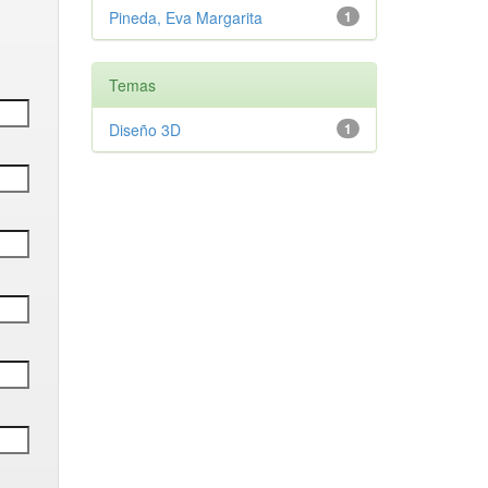
Pineda, Eva Margarita
1
Temas
Diseño 3D
1