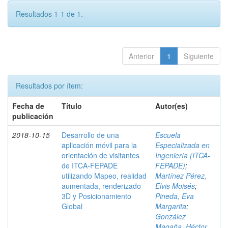
Resultados 1-1 de 1.
Anterior
1
Siguiente
Resultados por ítem:
Fecha de
Título
Autor(es)
publicación
2018-10-15
Desarrollo de una
Escuela
aplicación móvil para la
Especializada en
orientación de visitantes
Ingeniería (ITCA-
de ITCA-FEPADE
FEPADE)
;
utilizando Mapeo, realidad
Martínez Pérez,
aumentada, renderizado
Elvis Moisés
;
3D y Posicionamiento
Pineda, Eva
Global
Margarita
;
González
Magaña, Héctor