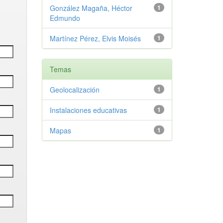
González Magaña, Héctor
1
Edmundo
Martínez Pérez, Elvis Moisés
1
Temas
Geolocalización
1
Instalaciones educativas
1
Mapas
1