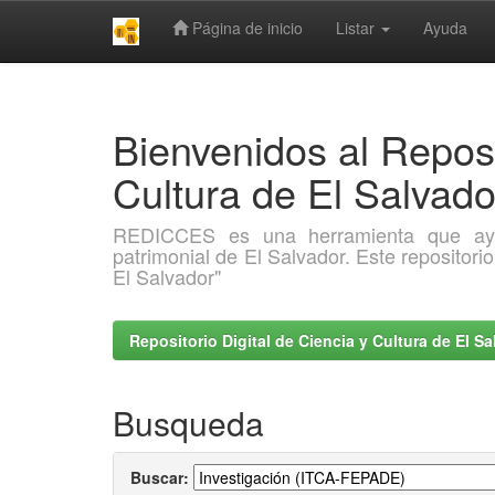
Página de inicio
Listar
Ayuda
Skip
navigation
Bienvenidos al Reposi
Cultura de El Salva
REDICCES es una herramienta que ayuda 
patrimonial de El Salvador. Este repositori
El Salvador"
Repositorio Digital de Ciencia y Cultura de El 
Busqueda
Buscar: