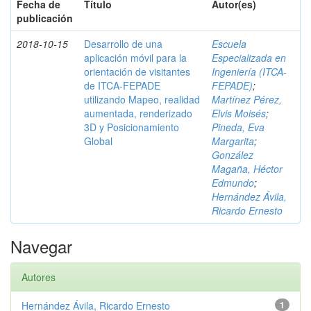
Fecha de
Título
Autor(es)
publicación
2018-10-15
Desarrollo de una
Escuela
aplicación móvil para la
Especializada en
orientación de visitantes
Ingeniería (ITCA-
de ITCA-FEPADE
FEPADE)
;
utilizando Mapeo, realidad
Martínez Pérez,
aumentada, renderizado
Elvis Moisés
;
3D y Posicionamiento
Pineda, Eva
Global
Margarita
;
González
Magaña, Héctor
Edmundo
;
Hernández Ávila,
Ricardo Ernesto
Navegar
Autores
Hernández Ávila, Ricardo Ernesto
1