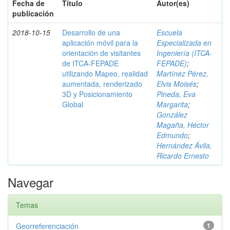
Fecha de
Título
Autor(es)
publicación
2018-10-15
Desarrollo de una
Escuela
aplicación móvil para la
Especializada en
orientación de visitantes
Ingeniería (ITCA-
de ITCA-FEPADE
FEPADE)
;
utilizando Mapeo, realidad
Martínez Pérez,
aumentada, renderizado
Elvis Moisés
;
3D y Posicionamiento
Pineda, Eva
Global
Margarita
;
González
Magaña, Héctor
Edmundo
;
Hernández Ávila,
Ricardo Ernesto
Navegar
Temas
Georreferenciación
1