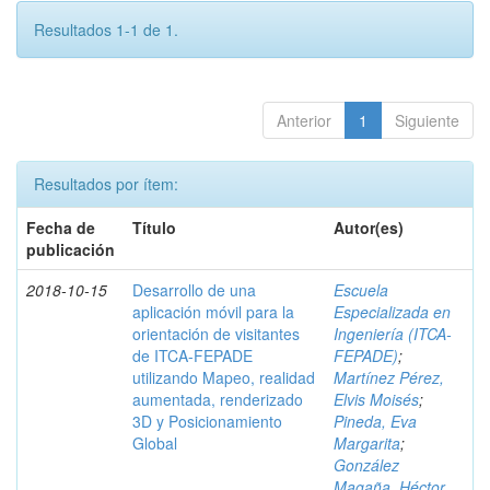
Resultados 1-1 de 1.
Anterior
1
Siguiente
Resultados por ítem:
Fecha de
Título
Autor(es)
publicación
2018-10-15
Desarrollo de una
Escuela
aplicación móvil para la
Especializada en
orientación de visitantes
Ingeniería (ITCA-
de ITCA-FEPADE
FEPADE)
;
utilizando Mapeo, realidad
Martínez Pérez,
aumentada, renderizado
Elvis Moisés
;
3D y Posicionamiento
Pineda, Eva
Global
Margarita
;
González
Magaña, Héctor