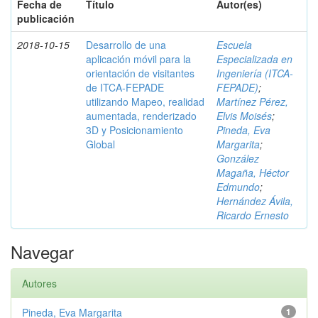
Fecha de
Título
Autor(es)
publicación
2018-10-15
Desarrollo de una
Escuela
aplicación móvil para la
Especializada en
orientación de visitantes
Ingeniería (ITCA-
de ITCA-FEPADE
FEPADE)
;
utilizando Mapeo, realidad
Martínez Pérez,
aumentada, renderizado
Elvis Moisés
;
3D y Posicionamiento
Pineda, Eva
Global
Margarita
;
González
Magaña, Héctor
Edmundo
;
Hernández Ávila,
Ricardo Ernesto
Navegar
Autores
Pineda, Eva Margarita
1