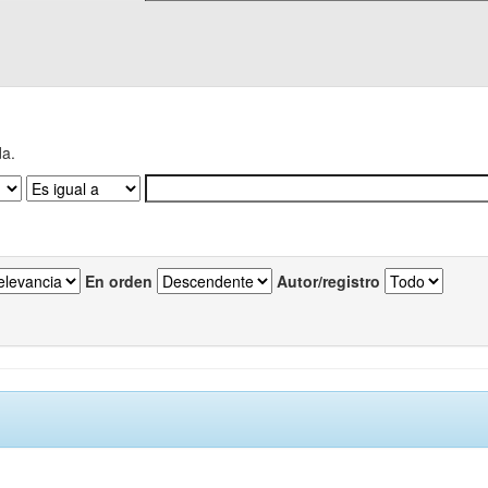
da.
En orden
Autor/registro