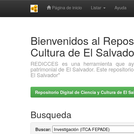
Página de inicio
Listar
Ayuda
Skip
navigation
Bienvenidos al Reposi
Cultura de El Salva
REDICCES es una herramienta que ayuda 
patrimonial de El Salvador. Este repositori
El Salvador"
Repositorio Digital de Ciencia y Cultura de El 
Busqueda
Buscar: