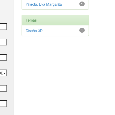
Pineda, Eva Margarita
1
Temas
Diseño 3D
1