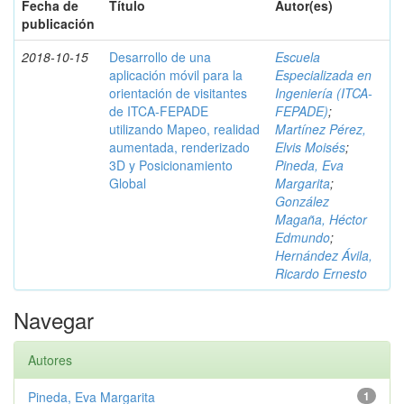
Fecha de
Título
Autor(es)
publicación
2018-10-15
Desarrollo de una
Escuela
aplicación móvil para la
Especializada en
orientación de visitantes
Ingeniería (ITCA-
de ITCA-FEPADE
FEPADE)
;
utilizando Mapeo, realidad
Martínez Pérez,
aumentada, renderizado
Elvis Moisés
;
3D y Posicionamiento
Pineda, Eva
Global
Margarita
;
González
Magaña, Héctor
Edmundo
;
Hernández Ávila,
Ricardo Ernesto
Navegar
Autores
Pineda, Eva Margarita
1