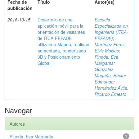
Fecha de
Título
Autor(es)
publicación
2018-10-15
Desarrollo de una
Escuela
aplicación móvil para la
Especializada en
orientación de visitantes
Ingeniería (ITCA-
de ITCA-FEPADE
FEPADE)
;
utilizando Mapeo, realidad
Martínez Pérez,
aumentada, renderizado
Elvis Moisés
;
3D y Posicionamiento
Pineda, Eva
Global
Margarita
;
González
Magaña, Héctor
Edmundo
;
Hernández Ávila,
Ricardo Ernesto
Navegar
Autores
Pineda, Eva Margarita
1