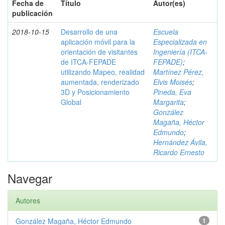
Fecha de
Título
Autor(es)
publicación
2018-10-15
Desarrollo de una
Escuela
aplicación móvil para la
Especializada en
orientación de visitantes
Ingeniería (ITCA-
de ITCA-FEPADE
FEPADE)
;
utilizando Mapeo, realidad
Martínez Pérez,
aumentada, renderizado
Elvis Moisés
;
3D y Posicionamiento
Pineda, Eva
Global
Margarita
;
González
Magaña, Héctor
Edmundo
;
Hernández Ávila,
Ricardo Ernesto
Navegar
Autores
González Magaña, Héctor Edmundo
1