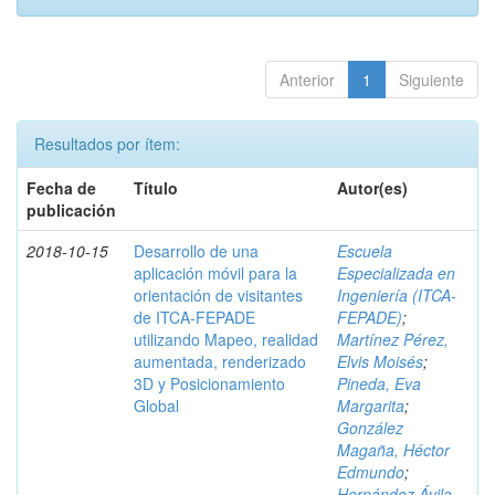
Anterior
1
Siguiente
Resultados por ítem:
Fecha de
Título
Autor(es)
publicación
2018-10-15
Desarrollo de una
Escuela
aplicación móvil para la
Especializada en
orientación de visitantes
Ingeniería (ITCA-
de ITCA-FEPADE
FEPADE)
;
utilizando Mapeo, realidad
Martínez Pérez,
aumentada, renderizado
Elvis Moisés
;
3D y Posicionamiento
Pineda, Eva
Global
Margarita
;
González
Magaña, Héctor
Edmundo
;
Hernández Ávila,