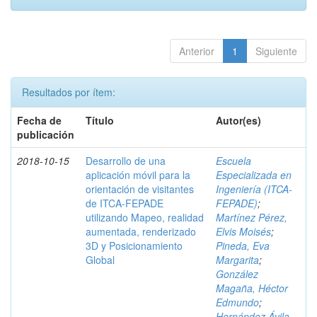
Anterior
1
Siguiente
Resultados por ítem:
Fecha de
Título
Autor(es)
publicación
2018-10-15
Desarrollo de una
Escuela
aplicación móvil para la
Especializada en
orientación de visitantes
Ingeniería (ITCA-
de ITCA-FEPADE
FEPADE)
;
utilizando Mapeo, realidad
Martínez Pérez,
aumentada, renderizado
Elvis Moisés
;
3D y Posicionamiento
Pineda, Eva
Global
Margarita
;
González
Magaña, Héctor
Edmundo
;
Hernández Ávila,