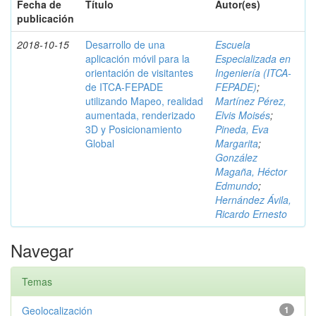
Fecha de
Título
Autor(es)
publicación
2018-10-15
Desarrollo de una
Escuela
aplicación móvil para la
Especializada en
orientación de visitantes
Ingeniería (ITCA-
de ITCA-FEPADE
FEPADE)
;
utilizando Mapeo, realidad
Martínez Pérez,
aumentada, renderizado
Elvis Moisés
;
3D y Posicionamiento
Pineda, Eva
Global
Margarita
;
González
Magaña, Héctor
Edmundo
;
Hernández Ávila,
Ricardo Ernesto
Navegar
Temas
Geolocalización
1