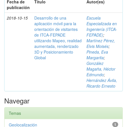
Fecha de
Título
Autor(es)
publicación
2018-10-15
Desarrollo de una
Escuela
aplicación móvil para la
Especializada en
orientación de visitantes
Ingeniería (ITCA-
de ITCA-FEPADE
FEPADE)
;
utilizando Mapeo, realidad
Martínez Pérez,
aumentada, renderizado
Elvis Moisés
;
3D y Posicionamiento
Pineda, Eva
Global
Margarita
;
González
Magaña, Héctor
Edmundo
;
Hernández Ávila,
Ricardo Ernesto
Navegar
Temas
Geolocalización
1