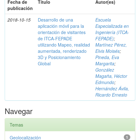
Fecha de
Título
Autor(es)
publicación
2018-10-15
Desarrollo de una
Escuela
aplicación móvil para la
Especializada en
orientación de visitantes
Ingeniería (ITCA-
de ITCA-FEPADE
FEPADE)
;
utilizando Mapeo, realidad
Martínez Pérez,
aumentada, renderizado
Elvis Moisés
;
3D y Posicionamiento
Pineda, Eva
Global
Margarita
;
González
Magaña, Héctor
Edmundo
;
Hernández Ávila,
Ricardo Ernesto
Navegar
Temas
Geolocalización
1