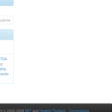
guiente
ITCA-
és
;
aña,
icardo
ht © 2002-2008
MIT
and
Hewlett-Packard
-
Comentarios