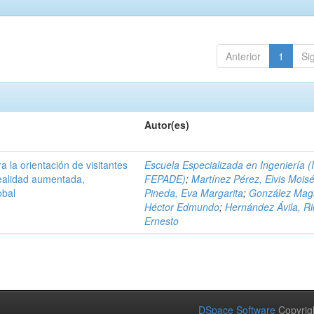
Anterior
1
Si
Autor(es)
a la orientación de visitantes
Escuela Especializada en Ingeniería (
ealidad aumentada,
FEPADE)
;
Martínez Pérez, Elvis Mois
obal
Pineda, Eva Margarita
;
González Mag
Héctor Edmundo
;
Hernández Ávila, R
Ernesto
DSpace Software
Copyrig