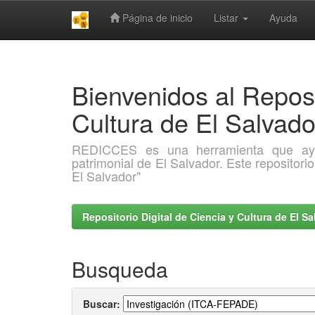
Página de inicio
Listar
Ayuda
Skip
navigation
Bienvenidos al Reposi
Cultura de El Salva
REDICCES es una herramienta que ayuda 
patrimonial de El Salvador. Este repositori
El Salvador"
Repositorio Digital de Ciencia y Cultura de El 
Busqueda
Buscar: