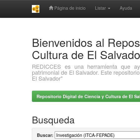
Página de inicio
Listar
Ayuda
Skip
navigation
Bienvenidos al Reposi
Cultura de El Salva
REDICCES es una herramienta que ayuda 
patrimonial de El Salvador. Este repositori
El Salvador"
Repositorio Digital de Ciencia y Cultura de El 
Busqueda
Buscar: