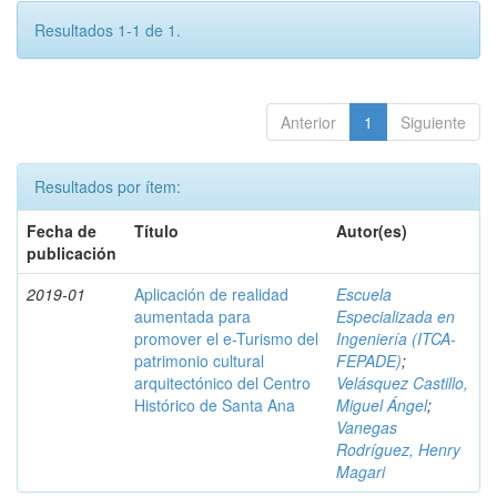
Resultados 1-1 de 1.
Anterior
1
Siguiente
Resultados por ítem:
Fecha de
Título
Autor(es)
publicación
2019-01
Aplicación de realidad
Escuela
aumentada para
Especializada en
promover el e-Turismo del
Ingeniería (ITCA-
patrimonio cultural
FEPADE)
;
arquitectónico del Centro
Velásquez Castillo,
Histórico de Santa Ana
Miguel Ángel
;
Vanegas
Rodríguez, Henry
Magari