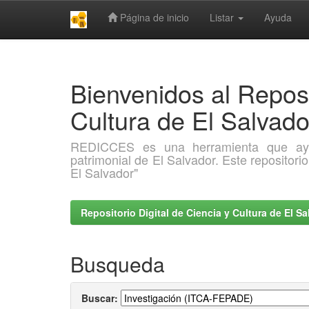
Página de inicio
Listar
Ayuda
Skip
navigation
Bienvenidos al Reposi
Cultura de El Salva
REDICCES es una herramienta que ayuda 
patrimonial de El Salvador. Este repositori
El Salvador"
Repositorio Digital de Ciencia y Cultura de El 
Busqueda
Buscar: