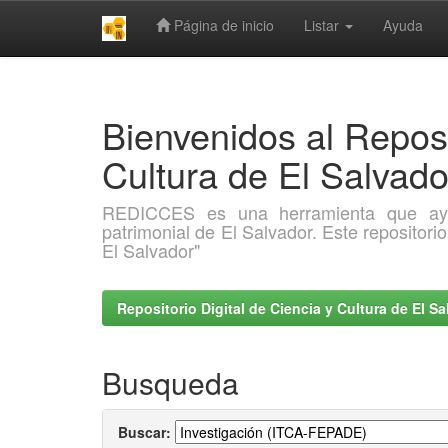
Página de inicio
Listar
Ayuda
Skip
navigation
Bienvenidos al Reposi
Cultura de El Salva
REDICCES es una herramienta que ayuda 
patrimonial de El Salvador. Este repositori
El Salvador"
Repositorio Digital de Ciencia y Cultura de El 
Busqueda
Buscar: