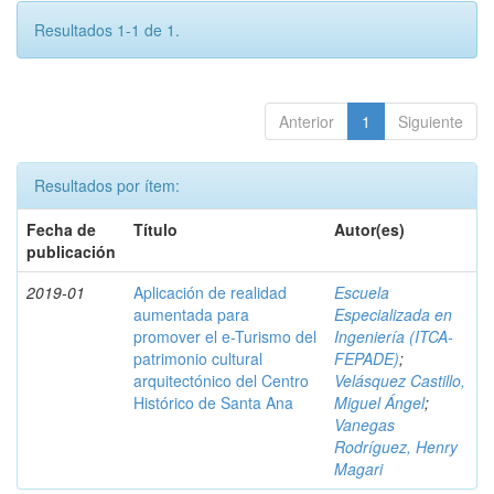
Resultados 1-1 de 1.
Anterior
1
Siguiente
Resultados por ítem:
Fecha de
Título
Autor(es)
publicación
2019-01
Aplicación de realidad
Escuela
aumentada para
Especializada en
promover el e-Turismo del
Ingeniería (ITCA-
patrimonio cultural
FEPADE)
;
arquitectónico del Centro
Velásquez Castillo,
Histórico de Santa Ana
Miguel Ángel
;
Vanegas
Rodríguez, Henry
Magari