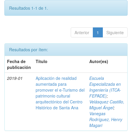
Resultados 1-1 de 1.
Anterior
1
Siguiente
Resultados por ítem:
Fecha de
Título
Autor(es)
publicación
2019-01
Aplicación de realidad
Escuela
aumentada para
Especializada en
promover el e-Turismo del
Ingeniería (ITCA-
patrimonio cultural
FEPADE)
;
arquitectónico del Centro
Velásquez Castillo,
Histórico de Santa Ana
Miguel Ángel
;
Vanegas
Rodríguez, Henry
Magari