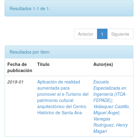
Resultados 1-1 de 1.
Anterior
1
Siguiente
Resultados por ítem:
Fecha de
Título
Autor(es)
publicación
2019-01
Aplicación de realidad
Escuela
aumentada para
Especializada en
promover el e-Turismo del
Ingeniería (ITCA-
patrimonio cultural
FEPADE)
;
arquitectónico del Centro
Velásquez Castillo,
Histórico de Santa Ana
Miguel Ángel
;
Vanegas
Rodríguez, Henry
Magari