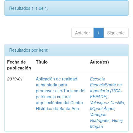
Resultados 1-1 de 1.
Anterior
1
Siguiente
Resultados por ítem:
Fecha de
Título
Autor(es)
publicación
2019-01
Aplicación de realidad
Escuela
aumentada para
Especializada en
promover el e-Turismo del
Ingeniería (ITCA-
patrimonio cultural
FEPADE)
;
arquitectónico del Centro
Velásquez Castillo,
Histórico de Santa Ana
Miguel Ángel
;
Vanegas
Rodríguez, Henry
Magari