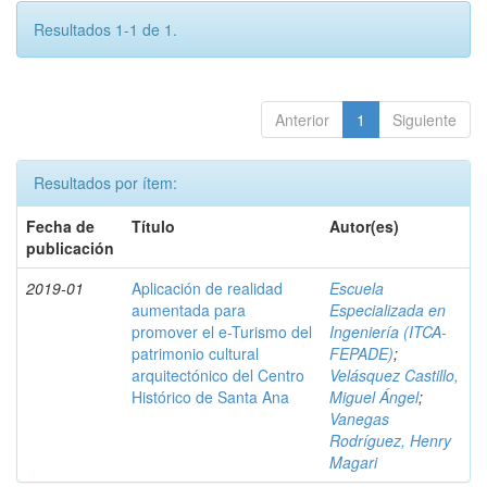
Resultados 1-1 de 1.
Anterior
1
Siguiente
Resultados por ítem:
Fecha de
Título
Autor(es)
publicación
2019-01
Aplicación de realidad
Escuela
aumentada para
Especializada en
promover el e-Turismo del
Ingeniería (ITCA-
patrimonio cultural
FEPADE)
;
arquitectónico del Centro
Velásquez Castillo,
Histórico de Santa Ana
Miguel Ángel
;
Vanegas
Rodríguez, Henry
Magari