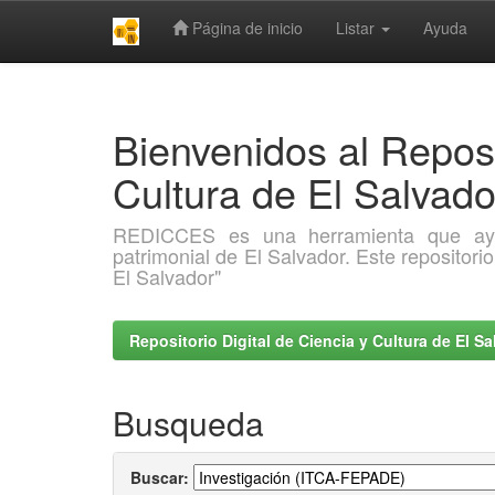
Página de inicio
Listar
Ayuda
Skip
navigation
Bienvenidos al Reposi
Cultura de El Salva
REDICCES es una herramienta que ayuda 
patrimonial de El Salvador. Este repositori
El Salvador"
Repositorio Digital de Ciencia y Cultura de El 
Busqueda
Buscar: