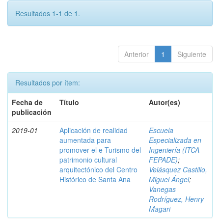
Resultados 1-1 de 1.
Anterior
1
Siguiente
Resultados por ítem:
Fecha de
Título
Autor(es)
publicación
2019-01
Aplicación de realidad
Escuela
aumentada para
Especializada en
promover el e-Turismo del
Ingeniería (ITCA-
patrimonio cultural
FEPADE)
;
arquitectónico del Centro
Velásquez Castillo,
Histórico de Santa Ana
Miguel Ángel
;
Vanegas
Rodríguez, Henry
Magari