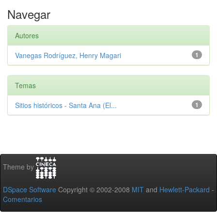
Navegar
Autores
Vanegas Rodríguez, Henry Magari
1
Temas
Sitios históricos - Santa Ana (El...
1
Theme by
DSpace Software
Copyright © 2002-2008
MIT
and
Hewlett-Packard
-
Comentarios