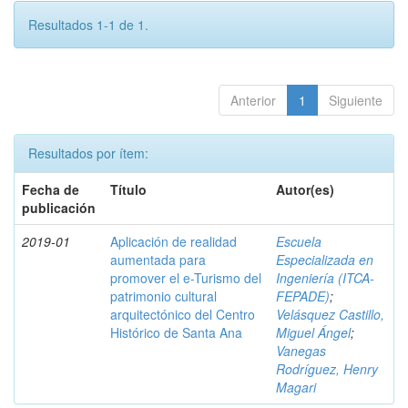
Resultados 1-1 de 1.
Anterior
1
Siguiente
Resultados por ítem:
Fecha de
Título
Autor(es)
publicación
2019-01
Aplicación de realidad
Escuela
aumentada para
Especializada en
promover el e-Turismo del
Ingeniería (ITCA-
patrimonio cultural
FEPADE)
;
arquitectónico del Centro
Velásquez Castillo,
Histórico de Santa Ana
Miguel Ángel
;
Vanegas
Rodríguez, Henry
Magari