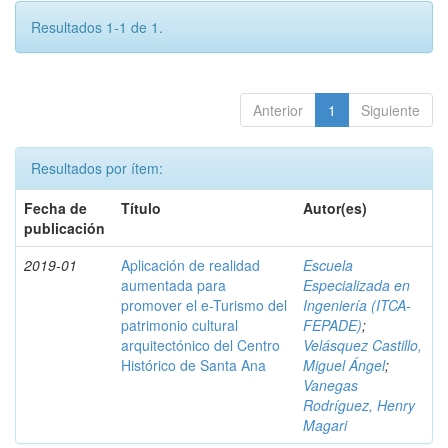
Resultados 1-1 de 1.
Anterior
1
Siguiente
Resultados por ítem:
Fecha de
Título
Autor(es)
publicación
2019-01
Aplicación de realidad
Escuela
aumentada para
Especializada en
promover el e-Turismo del
Ingeniería (ITCA-
patrimonio cultural
FEPADE)
;
arquitectónico del Centro
Velásquez Castillo,
Histórico de Santa Ana
Miguel Ángel
;
Vanegas
Rodríguez, Henry
Magari