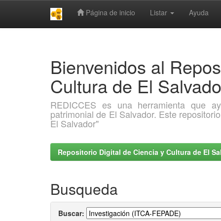
Página de inicio
Listar
Ayuda
Skip
navigation
Bienvenidos al Reposi
Cultura de El Salva
REDICCES es una herramienta que ayuda 
patrimonial de El Salvador. Este repositori
El Salvador"
Repositorio Digital de Ciencia y Cultura de El 
Busqueda
Buscar: